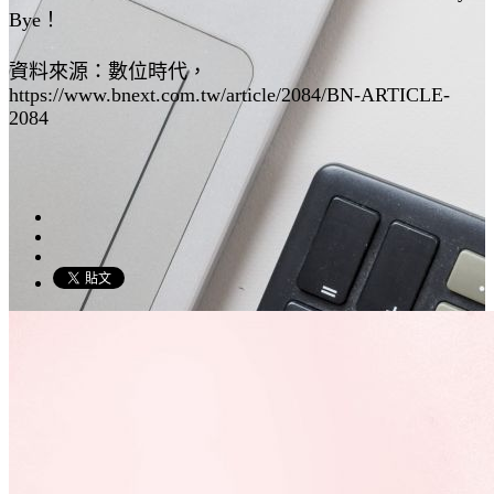
Bye！
資料來源：數位時代，
https://www.bnext.com.tw/article/2084/BN-ARTICLE-
2084