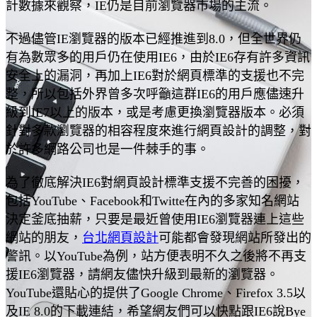
計數據來觀察，IE仍是目前瀏覽器市場的主流。
不過儘管IE瀏覽器的版本已經推進到8.0，但全世界仍
有為數眾多的用戶仍在使用IE6，由於IE6存有許多資訊
安全上的漏洞，再加上IE6對於網頁標準的支援也不完
整，所以包括外界曾多次呼籲這群IE6的用戶應儘速升
級到IE7以上的版本，或是考慮更換瀏覽器版本。必須
針對多款瀏覽器的相容程度來進行網頁設計的調整，對
於許多網路公司也是一件棘手的事。
為了徹底解決IE6對網頁設計標準支援不完善的困擾，
包括YouTube、Facebook和Twitte在內的多家知名網站
決定釜底抽薪，只要是最近曾使用IE6瀏覽器連上這些
網站的朋友，
台北網頁設計
可能都會發現網站所發出的
警訊。以YouTube為例，站方便表明不久之後將不再支
援IE6瀏覽器，請網友儘快升級到最新的瀏覽器。
YouTube還貼心的提供了Google Chrome、Firefox 3.5以
及IE 8.0的下載連結，希望網友們可以快點跟IE6說Bye