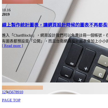
10.16
2019
線上製作統計圖表，讓網頁設計時候的圖表不再都長
進入「ChartBlocks」，網頁設計我們可以免費註冊一個
有圖表都預設是「公開」，而且台南網頁設計圖表會加上小小的「Ch
[ Read more ]
1
2
3
4
5
6
7
8
9
10
PAGE TOP