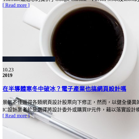
[ Read more ]
10.23
2019
在半導體寒冬中破冰？電子產業也搞網頁設計嗎
景氣不佳逼得各類網頁設計股票向下修正，然而，以健全優異的
IC設計業者於是選擇將設計委外或購買IP元件，藉以落實設計
[ Read more ]