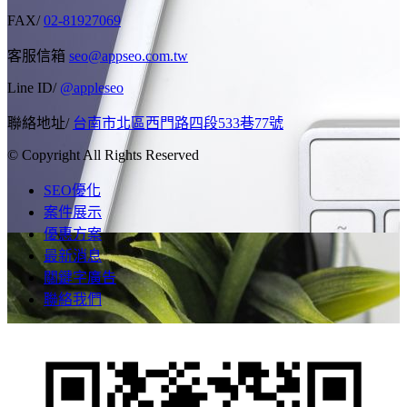
FAX/
02-81927069
客服信箱
seo@appseo.com.tw
Line ID/
@appleseo
聯絡地址/
台南市北區西門路四段533巷77號
© Copyright All Rights Reserved
SEO優化
案件展示
優惠方案
最新消息
關鍵字廣告
聯絡我們